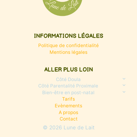
INFORMATIONS LÉGALES
Politique de confidentialité
Mentions légales
ALLER PLUS LOIN
Côté Doula
Ouvrir/f
le
Côté Parentalité Proximale
Ouvrir/f
menu
le
enfant
Bien-être en post-natal
Ouvrir/f
menu
le
enfant
Tarifs
menu
enfant
Evènements
A propos
Contact
© 2026 Lune de Lait