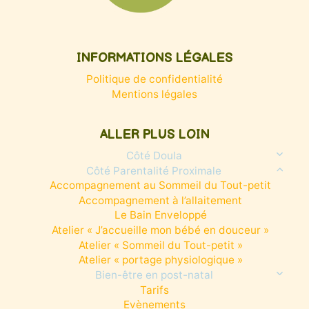
INFORMATIONS LÉGALES
Politique de confidentialité
Mentions légales
ALLER PLUS LOIN
Côté Doula
Ouvrir/f
le
Côté Parentalité Proximale
Ouvrir/f
menu
le
enfant
Accompagnement au Sommeil du Tout-petit
menu
enfant
Accompagnement à l’allaitement
Le Bain Enveloppé
Atelier « J’accueille mon bébé en douceur »
Atelier « Sommeil du Tout-petit »
Atelier « portage physiologique »
Bien-être en post-natal
Ouvrir/f
le
Tarifs
menu
enfant
Evènements